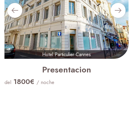
Hotel Particulier Cannes
Presentacion
1800€
del
/ noche
Hora de entrada :
15:00
Hora de salida :
11:00
Capacidad máxima:
14
Cama(s) doble(s) :
7