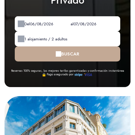
Privado
Del
al
1
alojamiento /
2
adultos
BUSCAR
Reservas 100% seguras, las mejores tarifas garantizadas y confirmación instantánea
Pago asegurado por