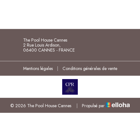
The Pool House Cannes
2 Rue Louis Ardison,
06400 CANNES - FRANCE
Mentions légales
|
Conditions générales de vente
© 2026 The Pool House Cannes
|
Propulsé par